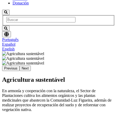
Donación
Elegir
Português
un
Español
idioma
English
Previous
Next
Agricultura sustentável
En armonía y cooperación con la naturaleza, el Sector de
Plantaciones cultiva los alimentos orgánicos y las plantas
medicinales que abastecen la Comunidad-Luz Figueira, además de
realizar proyectos de recuperación del suelo y de reforestar con
vegetación nativa.