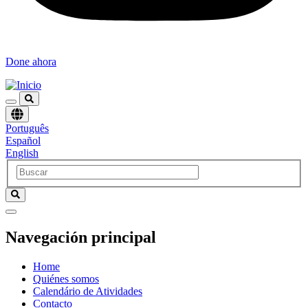
Done ahora
Elegir
Português
un
Español
idioma
English
Navegación principal
Home
Quiénes somos
Calendário de Atividades
Contacto