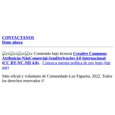
CONTACTANOS
Done ahora
Contenido bajo licencia
Creative Commons
Atribuição-NãoComercial-SemDerivações 4.0 Internacional
(CC BY-NC-ND 4.0).
.
Conozca nuestra política de uso justo (fair
use)
Sitio oficial y voluntario de Comunidade-Luz Figueira. 2022. Todos
los derechos reservados ©