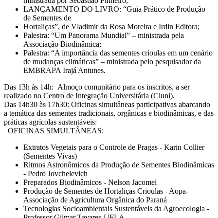
ministrada por Sebastião Pinheiro;
LANÇAMENTO DO LIVRO: “Guia Prático de Produção
de Sementes de
Hortaliças”, de Vladimir da Rosa Moreira e Irdin Editora;
Palestra: “Um Panorama Mundial” – ministrada pela
Associação Biodinâmica;
Palestra: “A importância das sementes crioulas em um cenário
de mudanças climáticas” – ministrada pelo pesquisador da
EMBRAPA Irajá Antunes.
Das 13h às 14h: Almoço comunitário para os inscritos, a ser
realizado no Centro de Integração Universitária (Ciuni).
Das 14h30 às 17h30: Oficinas simultâneas participativas abarcando
a temática das sementes tradicionais, orgânicas e biodinâmicas, e das
práticas agrícolas sustentáveis:
OFICINAS SIMULTÂNEAS:
Extratos Vegetais para o Controle de Pragas - Karin Collier
(Sementes Vivas)
Ritmos Astronômicos da Produção de Sementes Biodinâmicas
- Pedro Jovchelevich
Preparados Biodinâmicos - Nelson Jacomel
Produção de Sementes de Hortaliças Crioulas - Aopa-
Associação de Agricultura Orgânica do Paraná
Tecnologias Socioambientais Sustentáveis da Agroecologia -
Professor Gilmar Tavares-UFLA