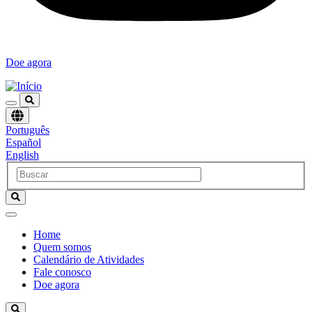
Doe agora
Escolha
Português
um
Español
idioma
English
Home
Quem somos
Navegación
Calendário de Atividades
principal
Fale conosco
Doe agora