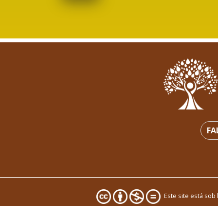
FA
Este site está sob
Site of