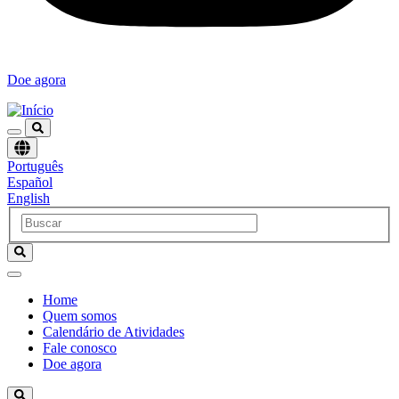
Doe agora
Escolha
Português
um
Español
idioma
English
Home
Quem somos
Navegación
Calendário de Atividades
principal
Fale conosco
Doe agora