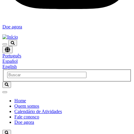
Doe agora
Escolha
Português
um
Español
idioma
English
Home
Quem somos
Navegación
Calendário de Atividades
principal
Fale conosco
Doe agora