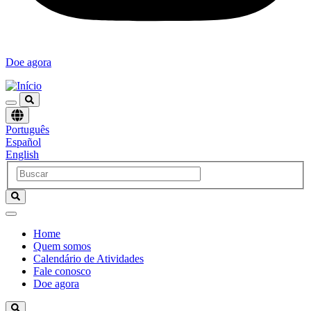
Doe agora
Escolha
Português
um
Español
idioma
English
Home
Quem somos
Navegación
Calendário de Atividades
principal
Fale conosco
Doe agora