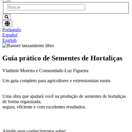
Escolha
Português
um
Español
idioma
English
Guia prático de Sementes de Hortaliças
Vladimir Moreira e Comunidade-Luz Figueira
Um guia completo para agricultores e extensionistas rurais.
Uma obra que ajudará você na produção de sementes de hortaliças
de forma organizada,
segura, eficiente e com excelentes resultados.
Amplie seus conhecimentos sobre: