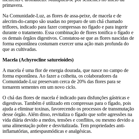
primavera.
Na Comunidade-Luz, as flores de assa-peixe, de macela e de
alecrim-do-campo são usadas no preparo de um chá chamado
triflores, indicado para fazer compressas no fígado e para ingerir
durante o tratamento. Essa combinação de flores tonifica o fígado e
os demais órgãos digestivos. Constatou-se que as flores nascidas de
forma espontânea costumam exercer uma ação mais profunda do
que as cultivadas.
Macela (Achyrocline satureioides)
A macela é uma flor de energia dourada, que nasce no campo de
forma espontânea. Ao fazer a colheita, os colaboradores da
Comunidade-Luz preservam cerca de 20% das flores para se
tornarem sementes em um novo ciclo.
O chá das flores de macela é indicado para disfunções gástricas e
digestivas. Também é utilizado em compressas para o fígado, pois
ajuda a eliminar toxinas, favorecendo os processos de transmutação
desse órgão. Além disso, revitaliza o fígado que sofre agressões na
vida diária devido a medos, tensões e conflitos, ou mesmo devido a
uma alimentação pobre e desvitalizada. Tem propriedades anti-
inflamatórias, antiespasmódicas e analgésicas.