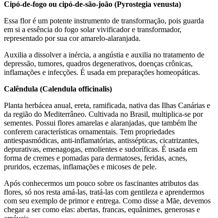
Cipó-de-fogo ou cipó-de-são-joão (Pyrostegia venusta)
Essa flor é um potente instrumento de transformação, pois guarda
em si a essência do fogo solar vivificador e transformador,
representado por sua cor amarelo-alaranjada.
Auxilia a dissolver a inércia, a angústia e auxilia no tratamento de
depressão, tumores, quadros degenerativos, doenças crônicas,
inflamações e infecções. É usada em preparações homeopáticas.
Calêndula (Calendula officinalis)
Planta herbácea anual, ereta, ramificada, nativa das Ilhas Canárias e
da região do Mediterrâneo. Cultivada no Brasil, multiplica-se por
sementes. Possui flores amarelas e alaranjadas, que também lhe
conferem características ornamentais. Tem propriedades
antiespasmódicas, anti-inflamatórias, antissépticas, cicatrizantes,
depurativas, emenagogas, emolientes e sudoríficas. É usada em
forma de cremes e pomadas para dermatoses, feridas, acnes,
pruridos, eczemas, inflamações e micoses de pele.
Após conhecermos um pouco sobre os fascinantes atributos das
flores, só nos resta amá-las, tratá-las com gentileza e aprendermos
com seu exemplo de primor e entrega. Como disse a Mãe, devemos
chegar a ser como elas: abertas, francas, equânimes, generosas e