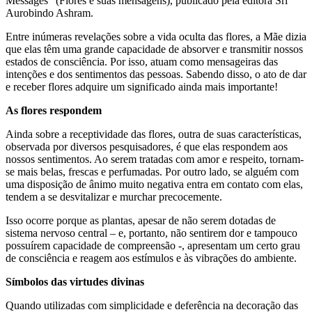
Messages” (Flores e suas mensagens), publicado pela editora Sri
Aurobindo Ashram.
Entre inúmeras revelações sobre a vida oculta das flores, a Mãe dizia
que elas têm uma grande capacidade de absorver e transmitir nossos
estados de consciência. Por isso, atuam como mensageiras das
intenções e dos sentimentos das pessoas. Sabendo disso, o ato de dar
e receber flores adquire um significado ainda mais importante!
As flores respondem
Ainda sobre a receptividade das flores, outra de suas características,
observada por diversos pesquisadores, é que elas respondem aos
nossos sentimentos. Ao serem tratadas com amor e respeito, tornam-
se mais belas, frescas e perfumadas. Por outro lado, se alguém com
uma disposição de ânimo muito negativa entra em contato com elas,
tendem a se desvitalizar e murchar precocemente.
Isso ocorre porque as plantas, apesar de não serem dotadas de
sistema nervoso central – e, portanto, não sentirem dor e tampouco
possuírem capacidade de compreensão -, apresentam um certo grau
de consciência e reagem aos estímulos e às vibrações do ambiente.
Símbolos das virtudes divinas
Quando utilizadas com simplicidade e deferência na decoração das