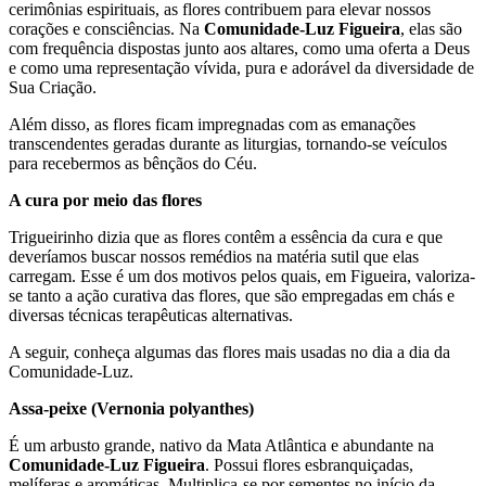
cerimônias espirituais, as flores contribuem para elevar nossos
corações e consciências. Na
Comunidade-Luz Figueira
, elas são
com frequência dispostas junto aos altares, como uma oferta a Deus
e como uma representação vívida, pura e adorável da diversidade de
Sua Criação.
Além disso, as flores ficam impregnadas com as emanações
transcendentes geradas durante as liturgias, tornando-se veículos
para recebermos as bênçãos do Céu.
A cura por meio das flores
Trigueirinho dizia que as flores contêm a essência da cura e que
deveríamos buscar nossos remédios na matéria sutil que elas
carregam. Esse é um dos motivos pelos quais, em Figueira, valoriza-
se tanto a ação curativa das flores, que são empregadas em chás e
diversas técnicas terapêuticas alternativas.
A seguir, conheça algumas das flores mais usadas no dia a dia da
Comunidade-Luz.
Assa-peixe (Vernonia polyanthes)
É um arbusto grande, nativo da Mata Atlântica e abundante na
Comunidade-Luz Figueira
. Possui flores esbranquiçadas,
melíferas e aromáticas. Multiplica-se por sementes no início da