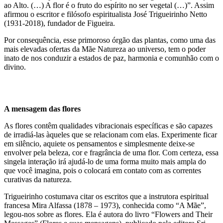
ao Alto. (…) A flor é o fruto do espírito no ser vegetal (…)”. Assim
afirmou o escritor e filósofo espiritualista José Trigueirinho Netto
(1931-2018), fundador de Figueira.
Por consequência, esse primoroso órgão das plantas, como uma das
mais elevadas ofertas da Mãe Natureza ao universo, tem o poder
inato de nos conduzir a estados de paz, harmonia e comunhão com o
divino.
A mensagem das flores
As flores contêm qualidades vibracionais específicas e são capazes
de irradiá-las àqueles que se relacionam com elas. Experimente ficar
em silêncio, aquiete os pensamentos e simplesmente deixe-se
envolver pela beleza, cor e fragrância de uma flor. Com certeza, essa
singela interação irá ajudá-lo de uma forma muito mais ampla do
que você imagina, pois o colocará em contato com as correntes
curativas da natureza.
Trigueirinho costumava citar os escritos que a instrutora espiritual
francesa Mira Alfassa (1878 – 1973), conhecida como “A Mãe”,
legou-nos sobre as flores. Ela é autora do livro “Flowers and Their