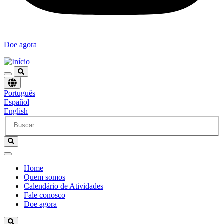
Doe agora
Escolha
Português
um
Español
idioma
English
Home
Quem somos
Navegación
Calendário de Atividades
principal
Fale conosco
Doe agora