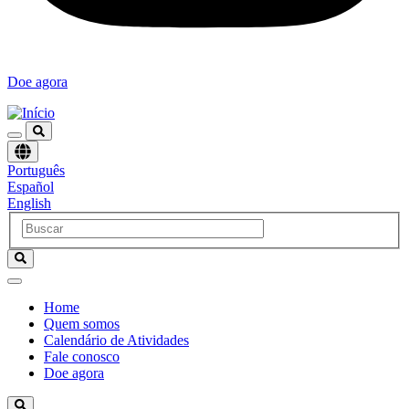
Doe agora
Escolha
Português
um
Español
idioma
English
Home
Quem somos
Navegación
Calendário de Atividades
principal
Fale conosco
Doe agora